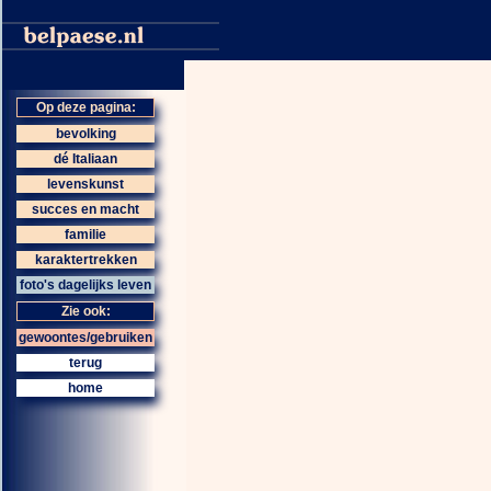
Op deze pagina:
bevolking
dé Italiaan
levenskunst
succes en macht
familie
karaktertrekken
foto's dagelijks leven
Zie ook:
gewoontes/gebruiken
terug
home